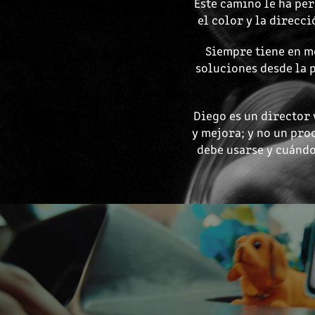
Este camino le ha per
el color y la direcc
Siempre tiene en me
soluciones desde la 
Diego es un director 
y mejora; y no un pro
debe usarse y cuándo